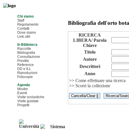
Chi siamo
Staff
Bibliografia dell'orto bot
Regolamento
Contatti
Dove siamo
RICERCA
Link utili
LIBERA/ Parola
In Biblioteca
Chiave
Raccolte
Titolo
Bibliografia
Consultazione
Autore
Prestito
Reference
Descrittori
DD e ILL
Riproduzioni
Anno
Fotocopie
>>
Come effettuare una ricerca
Agenda
>>
Scorri la collezione
Mostre
Eventi
Visite scolastiche
Visite guidate
Progetti